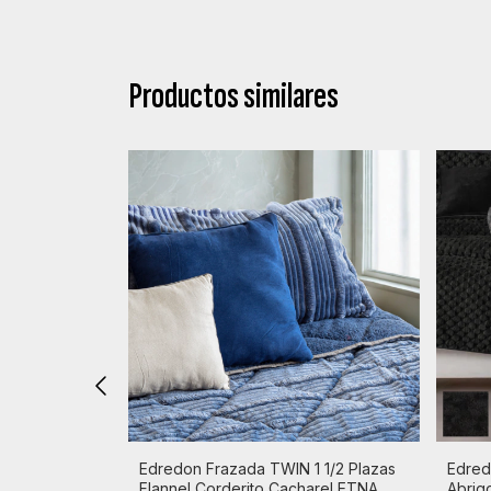
Productos similares
ible Doble
Edredon Frazada TWIN 1 1/2 Plazas
Edred
Flannel Corderito Cacharel ETNA
Abrig