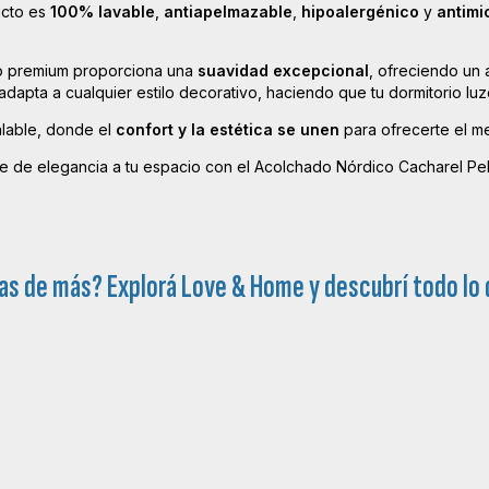
ucto es
100% lavable
,
antiapelmazable
,
hipoalergénico
y
antimi
argo premium proporciona una
suavidad excepcional
, ofreciendo un 
 adapta a cualquier estilo decorativo, haciendo que tu dormitorio 
alable, donde el
confort y la estética se unen
para ofrecerte el me
ue de elegancia a tu espacio con el Acolchado Nórdico Cacharel Pe
as de más? Explorá
Love & Home
y descubrí todo lo