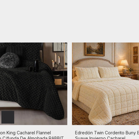
on King Cacharel Flannel
Edredón Twin Corderito Buny E
o C/funda De Almohada RABBIT
Suave Invierno Cacharel