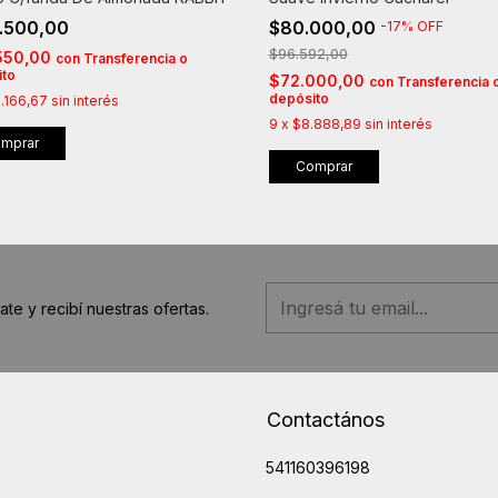
.500,00
$80.000,00
-
17
%
OFF
$96.592,00
550,00
con
Transferencia o
ito
$72.000,00
con
Transferencia 
depósito
.166,67
sin interés
9
x
$8.888,89
sin interés
mprar
Comprar
ate y recibí nuestras ofertas.
Contactános
541160396198