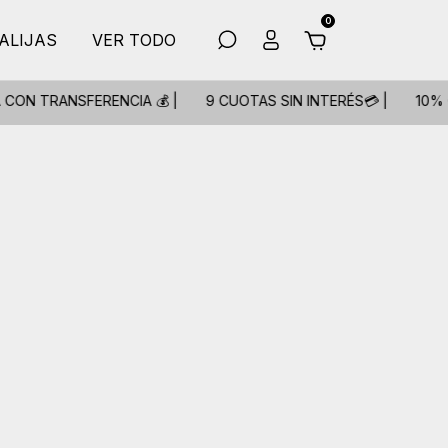
0
ALIJAS
VER TODO
FERENCIA 💰 |
9 CUOTAS SIN INTERÉS💳 |
10% OFF EXTRA