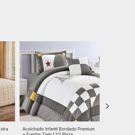
xtra
Acolchado Infantil Bordado Premium
Acolchado Ed
+ Fundas Twin 1 1/2 Plaza
Cacharel Pelo