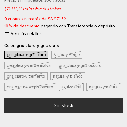
Precio sin impuestos
$66.730,33
$72.669,33
con
Transferencia o depósito
9
cuotas sin interés de
$8.971,52
10% de descuento
pagando con Transferencia o depósito
Ver más detalles
Color:
gris claro y gris claro
gris claro y gris claro
Visón y Beige
petroleo y verde malva
gris claro y gris oscuro
gris claro y cemento
natural y blanco
gris oscuro y gris oscuro
azul y azul
natural y natural