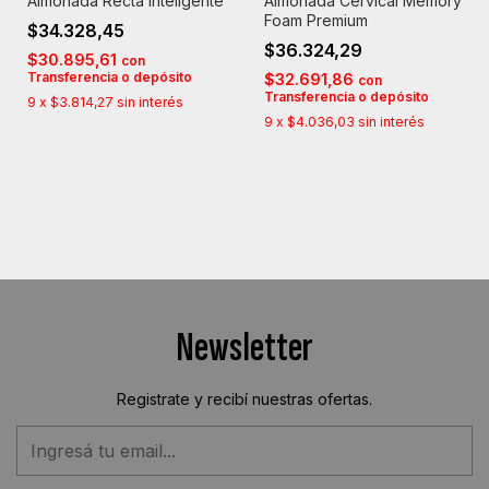
Almohada Recta Inteligente
Almohada Cervical Memory
Foam Premium
$34.328,45
$36.324,29
$30.895,61
con
Transferencia o depósito
$32.691,86
con
Transferencia o depósito
9
x
$3.814,27
sin interés
9
x
$4.036,03
sin interés
Newsletter
Registrate y recibí nuestras ofertas.