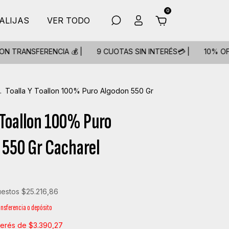
0
ALIJAS
VER TODO
RENCIA 💰 |
9 CUOTAS SIN INTERÉS💳 |
10% OFF EXTRA C
.
Toalla Y Toallon 100% Puro Algodon 550 Gr
 Toallon 100% Puro
 550 Gr Cacharel
uestos
$25.216,86
ansferencia o depósito
nterés de
$3.390,27