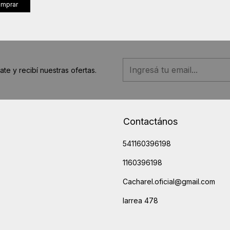
mprar
ate y recibí nuestras ofertas.
Contactános
541160396198
1160396198
Cacharel.oficial@gmail.com
larrea 478