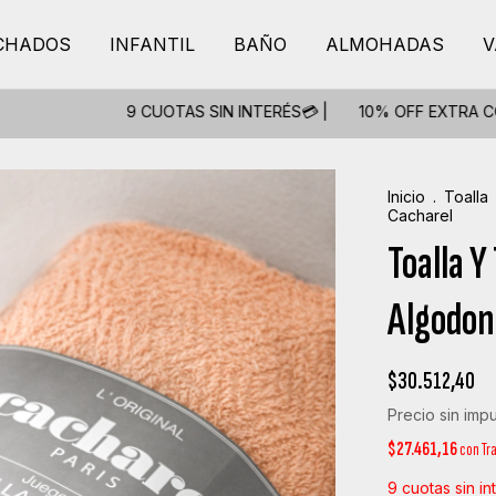
CHADOS
INFANTIL
BAÑO
ALMOHADAS
V
9 CUOTAS SIN INTERÉS💳 |
10% OFF EXTRA CON TRANSFE
Inicio
.
Toalla
Cacharel
Toalla Y
Algodon
$30.512,40
Precio sin imp
$27.461,16
con
Tr
9
cuotas sin i