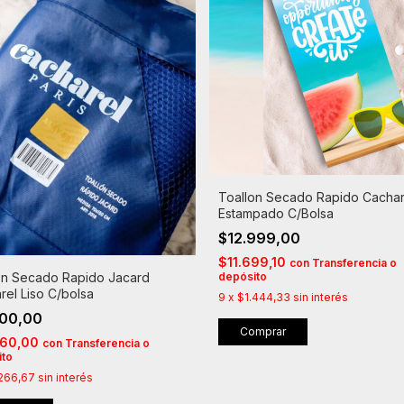
Toallon Secado Rapido Cachar
Estampado C/Bolsa
$12.999,00
$11.699,10
con
Transferencia o
on Secado Rapido Jacard
depósito
rel Liso C/bolsa
9
x
$1.444,33
sin interés
400,00
Comprar
260,00
con
Transferencia o
ito
.266,67
sin interés