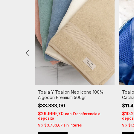
100% Algodon
Toalla Y Toallon Neo Icone 100%
Toall
Algodon Premium 500gr
Cacha
$33.333,00
$11.
$29.999,70
$10.
rencia o
con
Transferencia o
depósito
depós
9
x
$3.703,67
sin interés
9
x
$1