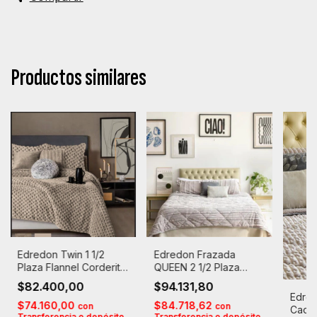
Productos similares
Edredon Twin 1 1/2
Edredon Frazada
Plaza Flannel Corderito
QUEEN 2 1/2 Plaza
C/funda Cacharel
Flannel Corderito
$82.400,00
$94.131,80
RABBIT
Cacharel ETNA
Edre
$74.160,00
$84.718,62
con
con
Cacha
Transferencia o depósito
Transferencia o depósito