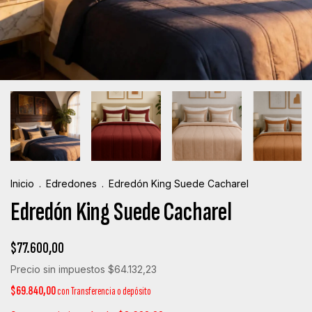
Inicio
.
Edredones
.
Edredón King Suede Cacharel
Edredón King Suede Cacharel
$77.600,00
Precio sin impuestos
$64.132,23
$69.840,00
con
Transferencia o depósito