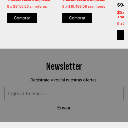
Abrig
$94
9
x
$9.155,56
sin interés
9
x
$10.459,09
sin interés
Almoh
$84.
Transf
Comprar
Comprar
9
x
$1
C
Newsletter
Registrate y recibí nuestras ofertas.