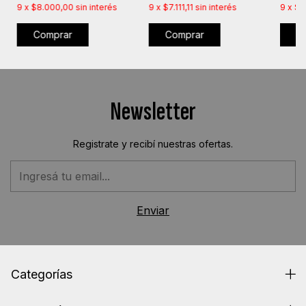
9
x
$8.000,00
sin interés
9
x
$7.111,11
sin interés
9
x
$9
Comprar
Comprar
C
Newsletter
Registrate y recibí nuestras ofertas.
Categorías