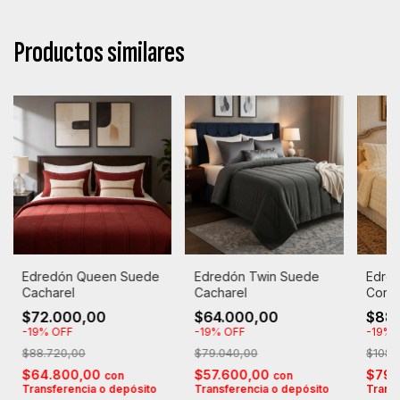
Productos similares
Edredón Queen Suede
Edredón Twin Suede
Edre
Cacharel
Cacharel
Corde
Suave
$72.000,00
$64.000,00
$88
Cacha
-
19
%
OFF
-
19
%
OFF
-
19
%
$88.720,00
$79.040,00
$108.
$64.800,00
$57.600,00
$79.
con
con
Transferencia o depósito
Transferencia o depósito
Transf