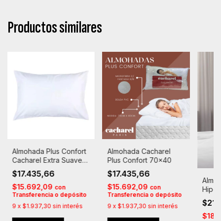
Productos similares
Almohada Plus Confort
Almohada Cacharel
Cacharel Extra Suave
Plus Confort 70x40
Tradicional 70x40
$17.435,66
$17.435,66
Almo
$15.692,09
$15.692,09
con
con
Hipoa
Transferencia o depósito
Transferencia o depósito
Cacha
$21.
9
x
$1.937,30
sin interés
9
x
$1.937,30
sin interés
Suav
$18.